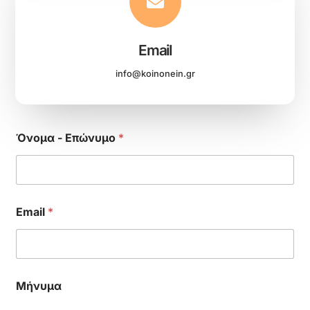
Email
info@koinonein.gr
Ό
Όνομα - Επώνυμο
*
ν
ο
μ
α
E
m
Email
*
a
i
l
Ό
ν
ο
Μήνυμα
μ