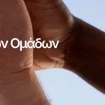
ων Ομάδων