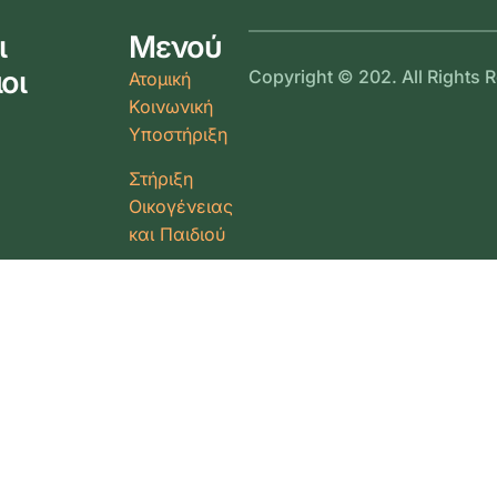
ι
Μενού
οι
Copyright © 202. All Rights 
Ατομική
Κοινωνική
Υποστήριξη
Στήριξη
Οικογένειας
και Παιδιού
Ενημέρωση
και
Συνηγορία
για
Δικαιώματα
Κοινωνική
Ένταξη
Ευάλωτων