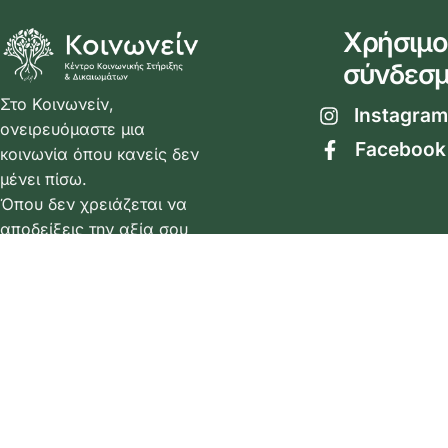
Χρήσιμο
σύνδεσμ
Στο Κοινωνείν,
Instagram
ονειρευόμαστε μια
Facebook
κοινωνία όπου κανείς δεν
μένει πίσω.
Όπου δεν χρειάζεται να
αποδείξεις την αξία σου
για να έχεις σεβασμό,
πρόσβαση, δικαιώματα.
697
9984113
697