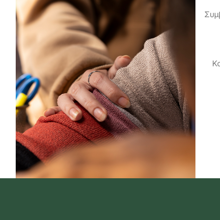
Συμβ
Κο